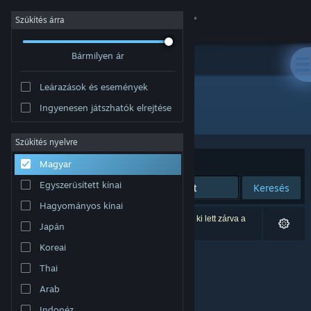
Bejelentkezés
Szűkítés árra
Bármilyen ár
Áruház
Leárazások és események
Közösség
Ingyenesen játszhatók elrejtése
Fejlesztő: Haxy
Névjegy
Szűkítés nyelvre
Rendezés
Relevancia
Magyar
Támogatás
Egyszerűsített kínai
Keresés
Hagyományos kínai
Nyelvváltás
0 eredmény felel meg a keresésednek. 1 termék ki lett zárva a
Japán
beállításaid alapján.
A Steam mobilalkalmazás beszerzése
Koreai
Thai
Asztali weboldalra váltás
Arab
Indonéz