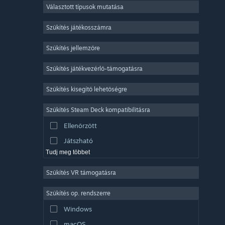
Választott típusok mutatása
Sokszereplős többjátékos
Indie
Szűkítés játékosszámra
Korai hozzáférés
Szűkítés jellemzőre
Könnyed
Szűkítés játékvezérlő-támogatásra
Szimuláció
Versenyzés
Szűkítés kisegítő lehetőségre
Sport
Szűkítés Steam Deck kompatibilitásra
Videószerkesztés
Ellenőrzött
Fényképszerkesztés
Játszható
Tudj meg többet
Szűkítés VR támogatásra
Szűkítés op. rendszerre
Windows
macOS