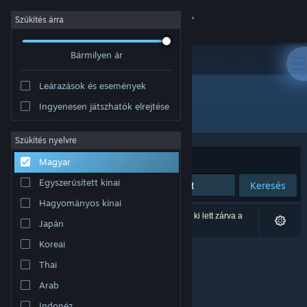
Bejelentkezés
Szűkítés árra
Bármilyen ár
Áruház
Leárazások és események
Közösség
Ingyenesen játszhatók elrejtése
Fejlesztő: Ghost Gaming
Névjegy
Szűkítés nyelvre
Rendezés
Relevancia
Magyar
Támogatás
Egyszerűsített kínai
Keresés
Hagyományos kínai
Nyelvváltás
0 eredmény felel meg a keresésednek. 1 termék ki lett zárva a
Japán
beállításaid alapján.
A Steam mobilalkalmazás beszerzése
Koreai
Thai
Asztali weboldalra váltás
Arab
Indonéz