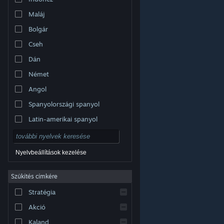
Maláj
Bolgár
Cseh
Dán
Német
Angol
Spanyolországi spanyol
Latin-amerikai spanyol
Nyelvbeállítások kezelése
Szűkítés címkére
© Valve Corporation. Minden jog fenntartva. A
Stratégia
védjegyek jogos tulajdonosaiké az Egyesült
Államokban és más országokban.
Adatvédelmi
szabályzat
|
Jogi információk
|
Hozzáférhetőség
|
Akció
Steam előfizetői szerződés
|
Visszatérítések
|
Sütik
Kaland