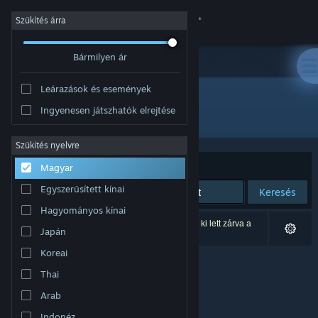
Bejelentkezés
Szűkítés árra
Bármilyen ár
Áruház
Leárazások és események
Közösség
Ingyenesen játszhatók elrejtése
Fejlesztő: Furoshiki Lab.
Névjegy
Szűkítés nyelvre
Rendezés
Relevancia
Magyar
Támogatás
Egyszerűsített kínai
Keresés
Hagyományos kínai
Nyelvváltás
0 eredmény felel meg a keresésednek. 4 termék ki lett zárva a
Japán
beállításaid alapján.
A Steam mobilalkalmazás beszerzése
Koreai
Thai
Asztali weboldalra váltás
Arab
Indonéz