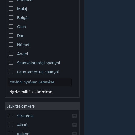
Maláj
Bolgár
Cseh
Dán
Német
Angol
Spanyolországi spanyol
Latin-amerikai spanyol
Nyelvbeállítások kezelése
Szűkítés címkére
© Valve Corporation. Minden jog fenntartva. A
Stratégia
védjegyek jogos tulajdonosaiké az Egyesült
Államokban és más országokban.
Adatvédelmi
szabályzat
|
Jogi információk
|
Hozzáférhetőség
|
Akció
Steam előfizetői szerződés
|
Visszatérítések
|
Sütik
Kaland