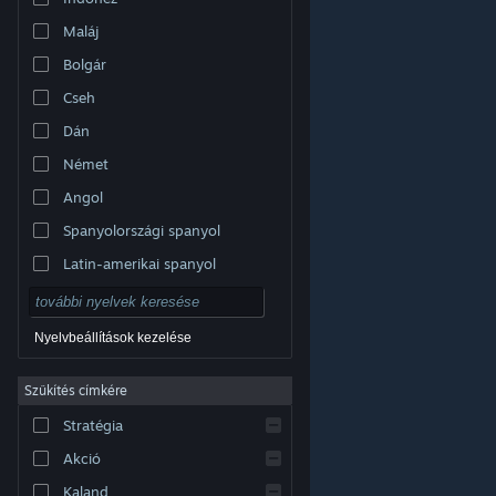
Maláj
Bolgár
Cseh
Dán
Német
Angol
Spanyolországi spanyol
Latin-amerikai spanyol
Nyelvbeállítások kezelése
Szűkítés címkére
© Valve Corporation. Minden jog fenntartva. A
Stratégia
védjegyek jogos tulajdonosaiké az Egyesült
Államokban és más országokban.
Adatvédelmi
szabályzat
|
Jogi információk
|
Hozzáférhetőség
|
Akció
Steam előfizetői szerződés
|
Visszatérítések
|
Sütik
Kaland