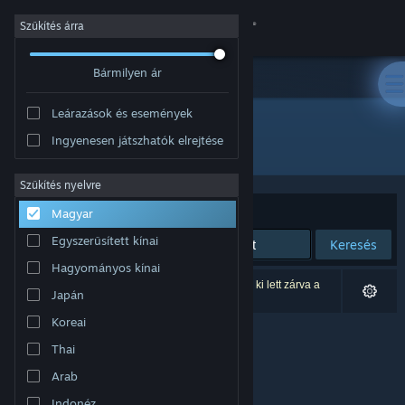
Bejelentkezés
Szűkítés árra
Bármilyen ár
Áruház
Leárazások és események
Közösség
Ingyenesen játszhatók elrejtése
Fejlesztő: FujiCubeSoft
Névjegy
Szűkítés nyelvre
Rendezés
Relevancia
Magyar
Támogatás
Egyszerűsített kínai
Keresés
Hagyományos kínai
Nyelvváltás
0 eredmény felel meg a keresésednek. 1 termék ki lett zárva a
Japán
beállításaid alapján.
A Steam mobilalkalmazás beszerzése
Koreai
Thai
Asztali weboldalra váltás
Arab
Indonéz