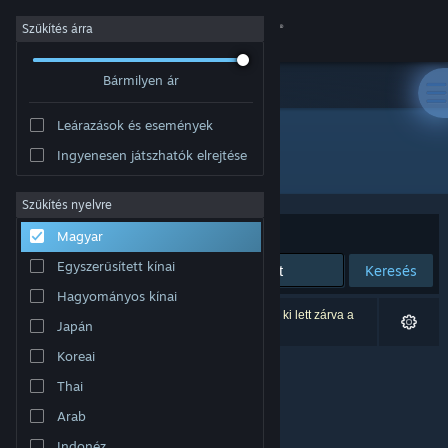
Bejelentkezés
Szűkítés árra
Bármilyen ár
Áruház
Leárazások és események
Közösség
Ingyenesen játszhatók elrejtése
Fejlesztő: Falling Squirrel
Névjegy
Szűkítés nyelvre
Rendezés
Relevancia
Magyar
Támogatás
Egyszerűsített kínai
Keresés
Hagyományos kínai
Nyelvváltás
0 eredmény felel meg a keresésednek. 1 termék ki lett zárva a
Japán
beállításaid alapján.
A Steam mobilalkalmazás beszerzése
Koreai
Thai
Asztali weboldalra váltás
Arab
Indonéz