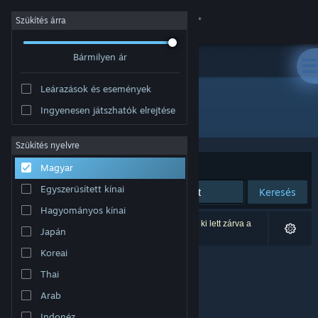
Bejelentkezés
Szűkítés árra
Bármilyen ár
Áruház
Leárazások és események
Közösség
Ingyenesen játszhatók elrejtése
Fejlesztő: Exponential Games Inc.
Névjegy
Szűkítés nyelvre
Rendezés
Relevancia
Magyar
Támogatás
Egyszerűsített kínai
Keresés
Hagyományos kínai
Nyelvváltás
0 eredmény felel meg a keresésednek. 6 termék ki lett zárva a
Japán
beállításaid alapján.
A Steam mobilalkalmazás beszerzése
Koreai
Thai
Asztali weboldalra váltás
Arab
Indonéz