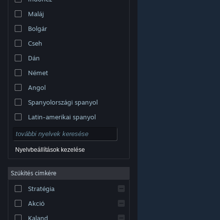
Maláj
Bolgár
Cseh
Dán
Német
Angol
Spanyolországi spanyol
Latin-amerikai spanyol
Nyelvbeállítások kezelése
Szűkítés címkére
© Valve Corporation. Minden jog fenntartva. A
Stratégia
védjegyek jogos tulajdonosaiké az Egyesült
Államokban és más országokban.
Adatvédelmi
szabályzat
|
Jogi információk
|
Hozzáférhetőség
|
Akció
Steam előfizetői szerződés
|
Visszatérítések
|
Sütik
Kaland