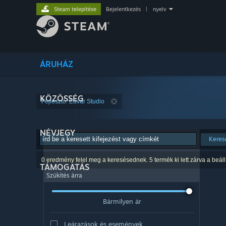
Steam telepítése
Bejelentkezés
|
nyelv
ÁRUHÁZ
KÖZÖSSÉG
Fejlesztő: Edvar Studio
NÉVJEGY
Keres
0 eredmény felel meg a keresésednek. 5 termék ki lett zárva a beáll
TÁMOGATÁS
Szűkítés árra
Bármilyen ár
Leárazások és események