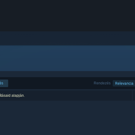
és
Rendezés
Relevancia
ításaid alapján.