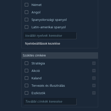
Német
Angol
Spanyolországi spanyol
Latin-amerikai spanyol
Nyelvbeállítások kezelése
Szűkítés címkére
Stratégia
Akció
Kaland
Tervezés és illusztrálás
Eszközök
Ingyenesen játszható
RPG