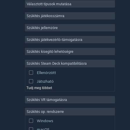
Választott típusok mutatása
Sokszereplős többjátékos
Indie
Szűkítés játékosszámra
Korai hozzáférés
Szűkítés jellemzőre
Könnyed
Szűkítés játékvezérlő-támogatásra
Szimuláció
Versenyzés
Szűkítés kisegítő lehetőségre
Sport
Szűkítés Steam Deck kompatibilitásra
Videószerkesztés
Ellenőrzött
Fényképszerkesztés
Játszható
Tudj meg többet
Szűkítés VR támogatásra
Szűkítés op. rendszerre
Windows
macOS