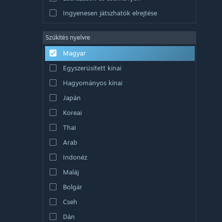
Ingyenesen játszhatók elrejtése
Szűkítés nyelvre
Magyar
Egyszerűsített kínai
Hagyományos kínai
Japán
Koreai
Thai
Arab
Indonéz
Maláj
Bolgár
Cseh
Dán