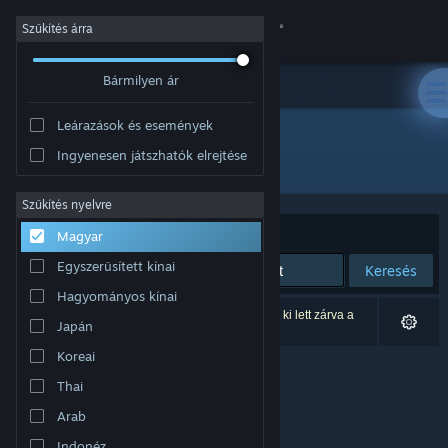
Bejelentkezés
Szűkítés árra
Bármilyen ár
Áruház
Leárazások és események
Közösség
Ingyenesen játszhatók elrejtése
Fejlesztő: Dcap664 Development Studio
Névjegy
Szűkítés nyelvre
Rendezés
Relevancia
Magyar
Támogatás
Egyszerűsített kínai
Keresés
Hagyományos kínai
Nyelvváltás
0 eredmény felel meg a keresésednek. 1 termék ki lett zárva a
Japán
beállításaid alapján.
A Steam mobilalkalmazás beszerzése
Koreai
Thai
Asztali weboldalra váltás
Arab
Indonéz