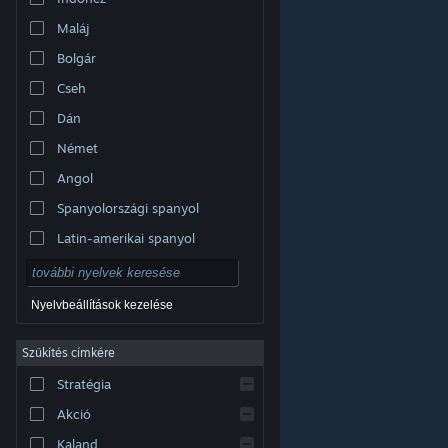
Maláj
Bolgár
Cseh
Dán
Német
Angol
Spanyolországi spanyol
Latin-amerikai spanyol
Nyelvbeállítások kezelése
Szűkítés címkére
© Valve Corporation. Minden jog fenntartva. A
Stratégia
védjegyek jogos tulajdonosaiké az Egyesült
Államokban és más országokban.
Adatvédelmi
szabályzat
|
Jogi információk
|
Hozzáférhetőség
|
Akció
Steam előfizetői szerződés
|
Visszatérítések
|
Sütik
Kaland