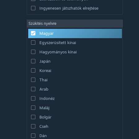
Ingyenesen játszhatók elrejtése
Szűkítés nyelvre
Magyar
Egyszerűsített kínai
Hagyományos kínai
Japán
Koreai
Thai
Arab
Indonéz
Maláj
Bolgár
Cseh
Dán