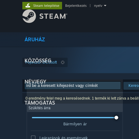
Steam telepítése
Bejelentkezés
|
nyelv
ÁRUHÁZ
KÖZÖSSÉG
Fejlesztő: DCGsoft
NÉVJEGY
Keres
0 eredmény felel meg a keresésednek. 1 termék ki lett zárva a beáll
TÁMOGATÁS
Szűkítés árra
Bármilyen ár
Leárazások és események