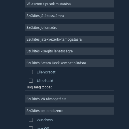
Választott típusok mutatása
Sokszereplős többjátékos
Indie
Szűkítés játékosszámra
Korai hozzáférés
Szűkítés jellemzőre
Könnyed
Szűkítés játékvezérlő-támogatásra
Szimuláció
Versenyzés
Szűkítés kisegítő lehetőségre
Sport
Szűkítés Steam Deck kompatibilitásra
Videószerkesztés
Ellenőrzött
Fényképszerkesztés
Játszható
Tudj meg többet
Szűkítés VR támogatásra
Szűkítés op. rendszerre
Windows
macOS