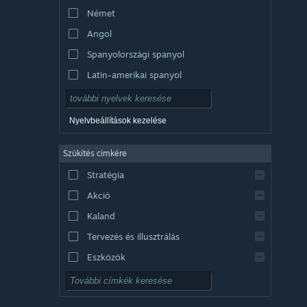
Német
Angol
Spanyolországi spanyol
Latin-amerikai spanyol
Nyelvbeállítások kezelése
Szűkítés címkére
Stratégia
Akció
Kaland
Tervezés és illusztrálás
Eszközök
Ingyenesen játszható
RPG