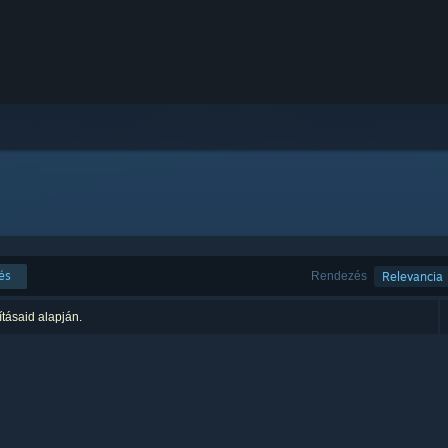
és
Rendezés
Relevancia
ításaid alapján.