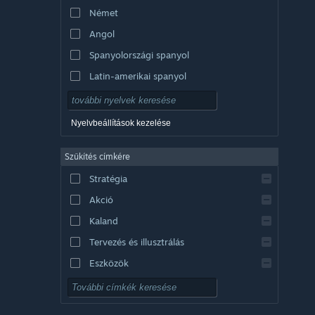
Német
Angol
Spanyolországi spanyol
Latin-amerikai spanyol
Nyelvbeállítások kezelése
Szűkítés címkére
Stratégia
Akció
Kaland
Tervezés és illusztrálás
Eszközök
Ingyenesen játszható
RPG