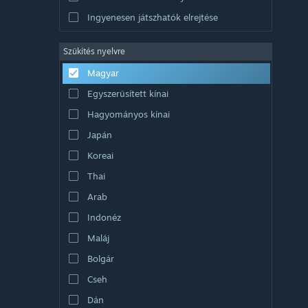
Ingyenesen játszhatók elrejtése
Szűkítés nyelvre
Magyar
Egyszerűsített kínai
Hagyományos kínai
Japán
Koreai
Thai
Arab
Indonéz
Maláj
Bolgár
Cseh
Dán