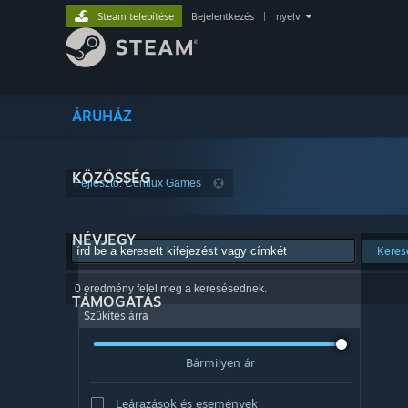
Steam telepítése
Bejelentkezés
|
nyelv
ÁRUHÁZ
KÖZÖSSÉG
Fejlesztő: Conflux Games
NÉVJEGY
Keres
0 eredmény felel meg a keresésednek.
TÁMOGATÁS
Szűkítés árra
Bármilyen ár
Leárazások és események