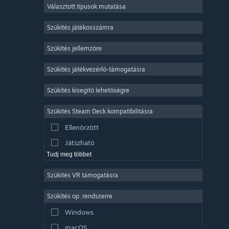
Választott típusok mutatása
Sokszereplős többjátékos
Indie
Szűkítés játékosszámra
Korai hozzáférés
Szűkítés jellemzőre
Könnyed
Szűkítés játékvezérlő-támogatásra
Szimuláció
Versenyzés
Szűkítés kisegítő lehetőségre
Sport
Szűkítés Steam Deck kompatibilitásra
Videószerkesztés
Ellenőrzött
Fényképszerkesztés
Játszható
Tudj meg többet
Szűkítés VR támogatásra
Szűkítés op. rendszerre
Windows
macOS