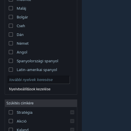
Maláj
Bolgár
Cseh
Dán
Német
Angol
Spanyolországi spanyol
Latin-amerikai spanyol
Nyelvbeállítások kezelése
Szűkítés címkére
© Valve Corporation. Minden jog fenntartva. A
Stratégia
védjegyek jogos tulajdonosaiké az Egyesült
Államokban és más országokban.
Adatvédelmi
szabályzat
|
Jogi információk
|
Hozzáférhetőség
|
Akció
Steam előfizetői szerződés
|
Visszatérítések
|
Sütik
Kaland