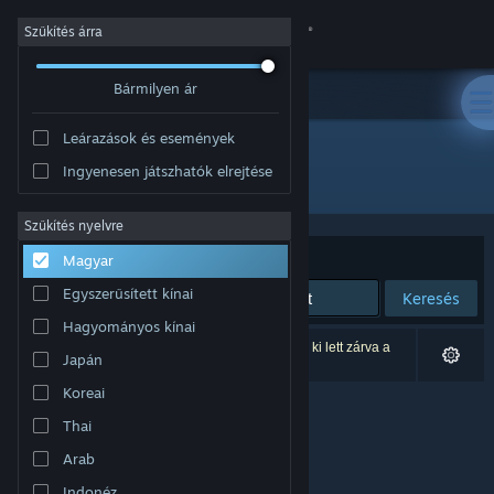
Bejelentkezés
Szűkítés árra
Bármilyen ár
Áruház
Leárazások és események
Közösség
Ingyenesen játszhatók elrejtése
Fejlesztő: Color Brush Studio
Névjegy
Szűkítés nyelvre
Rendezés
Relevancia
Magyar
Támogatás
Egyszerűsített kínai
Keresés
Hagyományos kínai
Nyelvváltás
0 eredmény felel meg a keresésednek. 2 termék ki lett zárva a
Japán
beállításaid alapján.
A Steam mobilalkalmazás beszerzése
Koreai
Thai
Asztali weboldalra váltás
Arab
Indonéz