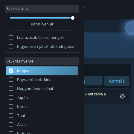
Bejelentkezés
Szűkítés árra
Bármilyen ár
Áruház
Leárazások és események
Közösség
Ingyenesen játszhatók elrejtése
Fejlesztő: Cody Dowell
Névjegy
Szűkítés nyelvre
Rendezés
Relevancia
Magyar
Támogatás
Egyszerűsített kínai
Keresés
Hagyományos kínai
Nyelvváltás
0 eredmény felel meg a keresésednek. 1 termék ki lett zárva a
Japán
beállításaid alapján.
A Steam mobilalkalmazás beszerzése
Koreai
Thai
Asztali weboldalra váltás
Arab
Indonéz