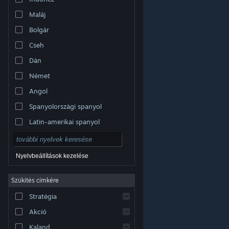
Maláj
Bolgár
Cseh
Dán
Német
Angol
Spanyolországi spanyol
Latin-amerikai spanyol
Nyelvbeállítások kezelése
Szűkítés címkére
© Valve Corporation. Minden jog fenntartva. A
Stratégia
védjegyek jogos tulajdonosaiké az Egyesült
Államokban és más országokban.
Adatvédelmi
szabályzat
|
Jogi információk
|
Hozzáférhetőség
|
Akció
Steam előfizetői szerződés
|
Visszatérítések
|
Sütik
Kaland