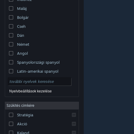
Maláj
Bolgár
Cseh
Dán
Német
Angol
Spanyolországi spanyol
Latin-amerikai spanyol
Nyelvbeállítások kezelése
Szűkítés címkére
© Valve Corporation. Minden jog fenntartva. A
Stratégia
védjegyek jogos tulajdonosaiké az Egyesült
Államokban és más országokban.
Adatvédelmi
szabályzat
|
Jogi információk
|
Hozzáférhetőség
|
Akció
Steam előfizetői szerződés
|
Visszatérítések
|
Sütik
Kaland