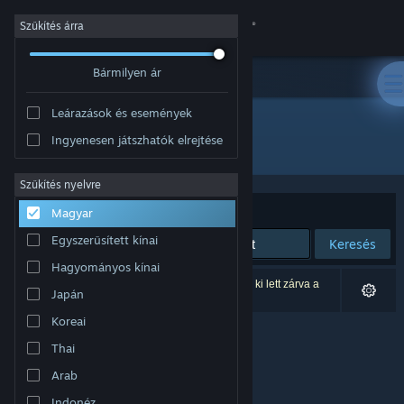
Bejelentkezés
Szűkítés árra
Bármilyen ár
Áruház
Leárazások és események
Közösség
Ingyenesen játszhatók elrejtése
Fejlesztő: Brimstone
Névjegy
Szűkítés nyelvre
Rendezés
Relevancia
Magyar
Támogatás
Egyszerűsített kínai
Keresés
Hagyományos kínai
Nyelvváltás
0 eredmény felel meg a keresésednek. 5 termék ki lett zárva a
Japán
beállításaid alapján.
A Steam mobilalkalmazás beszerzése
Koreai
Thai
Asztali weboldalra váltás
Arab
Indonéz