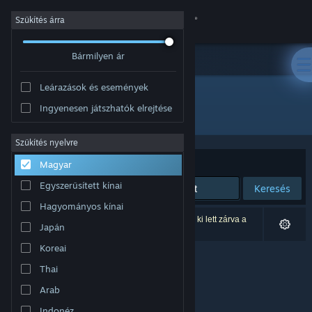
Bejelentkezés
Szűkítés árra
Bármilyen ár
Áruház
Leárazások és események
Közösség
Ingyenesen játszhatók elrejtése
Fejlesztő: Bounder Games
Névjegy
Szűkítés nyelvre
Rendezés
Relevancia
Magyar
Támogatás
Egyszerűsített kínai
Keresés
Hagyományos kínai
Nyelvváltás
0 eredmény felel meg a keresésednek. 1 termék ki lett zárva a
Japán
beállításaid alapján.
A Steam mobilalkalmazás beszerzése
Koreai
Thai
Asztali weboldalra váltás
Arab
Indonéz