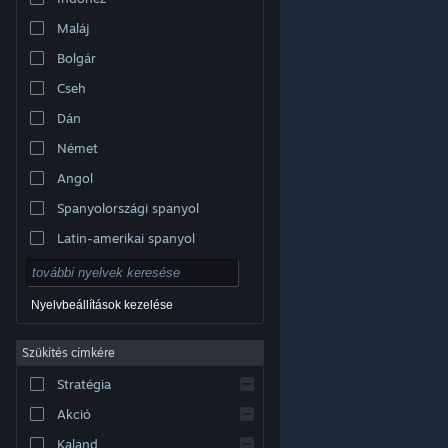
Maláj
Bolgár
Cseh
Dán
Német
Angol
Spanyolországi spanyol
Latin-amerikai spanyol
Nyelvbeállítások kezelése
Szűkítés címkére
© Valve Corporation. Minden jog fenntartva. A
Stratégia
védjegyek jogos tulajdonosaiké az Egyesült
Államokban és más országokban.
Adatvédelmi
szabályzat
|
Jogi információk
|
Hozzáférhetőség
|
Akció
Steam előfizetői szerződés
|
Visszatérítések
|
Sütik
Kaland