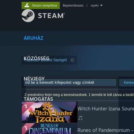
Steam telepítése
Bejelentkezés
|
nyelv
ÁRUHÁZ
KÖZÖSSÉG
Fejlesztő: Bottled Starlight
NÉVJEGY
Keres
2 eredmény felel meg a keresésednek. 1 termék ki lett zárva a beáll
TÁMOGATÁS
Witch Hunter Izana Soun
Runes of Pandemonium -