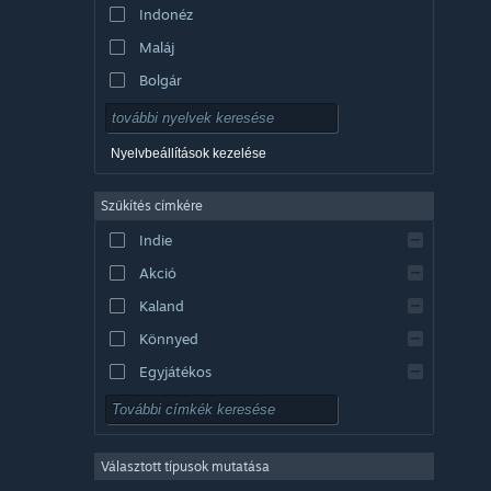
Indonéz
Maláj
Bolgár
Cseh
Dán
Nyelvbeállítások kezelése
Német
Szűkítés címkére
Angol
Indie
Spanyolországi spanyol
Akció
Latin-amerikai spanyol
Kaland
Könnyed
Egyjátékos
Szimuláció
RPG
Választott típusok mutatása
Stratégia