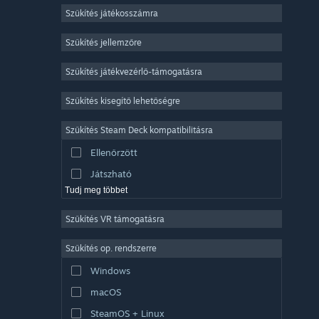
2D
Szűkítés játékosszámra
Korai hozzáférés
Szűkítés jellemzőre
3D
Szűkítés játékvezérlő-támogatásra
Ingyenesen játszható
Hangulatos
Szűkítés kisegítő lehetőségre
Történetgazdag
Szűkítés Steam Deck kompatibilitásra
Színes
Ellenőrzött
Felfedezés
Játszható
Tudj meg többet
Szűkítés VR támogatásra
Szűkítés op. rendszerre
Windows
macOS
SteamOS + Linux