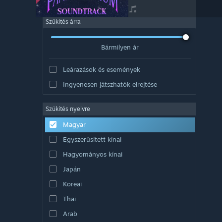
Szűkítés árra
Bármilyen ár
Leárazások és események
Ingyenesen játszhatók elrejtése
Szűkítés nyelvre
Magyar
Egyszerűsített kínai
Hagyományos kínai
Japán
Koreai
Thai
Arab