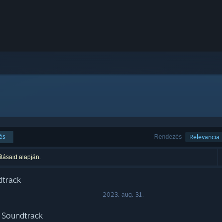
és
Rendezés
Relevancia
ításaid alapján.
dtrack
2023. aug. 31.
 Soundtrack