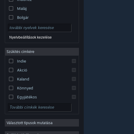
Maláj
Bolgár
Cseh
Dán
Nyelvbeállítások kezelése
Német
Szűkítés címkére
Angol
Indie
Spanyolországi spanyol
Akció
Latin-amerikai spanyol
Kaland
Könnyed
Egyjátékos
Szimuláció
© Valve Corporation. Minden jog fenntartva. A
RPG
védjegyek jogos tulajdonosaiké az Egyesült
Államokban és más országokban.
Adatvédelmi
szabályzat
|
Jogi információk
|
Hozzáférhetőség
|
Választott típusok mutatása
Stratégia
Steam előfizetői szerződés
|
Visszatérítések
|
Sütik
2D