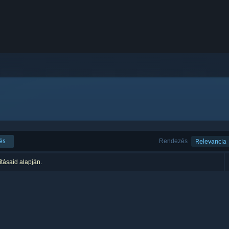
és
Rendezés
Relevancia
ításaid alapján.