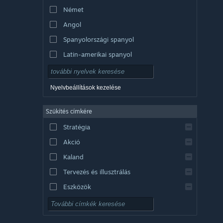
Német
Angol
Spanyolországi spanyol
Latin-amerikai spanyol
Nyelvbeállítások kezelése
Szűkítés címkére
Stratégia
Akció
Kaland
Tervezés és illusztrálás
Eszközök
Ingyenesen játszható
RPG