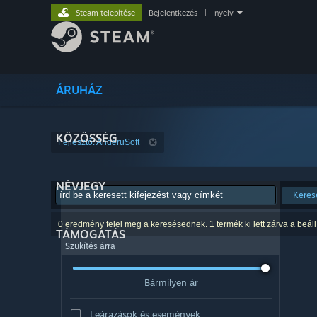
Steam telepítése
Bejelentkezés
|
nyelv
ÁRUHÁZ
KÖZÖSSÉG
Fejlesztő: AnderuSoft
NÉVJEGY
Keres
0 eredmény felel meg a keresésednek. 1 termék ki lett zárva a beáll
TÁMOGATÁS
Szűkítés árra
Bármilyen ár
Leárazások és események