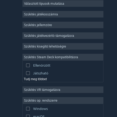
Választott típusok mutatása
Sokszereplős többjátékos
Indie
Szűkítés játékosszámra
Korai hozzáférés
Szűkítés jellemzőre
Könnyed
Szűkítés játékvezérlő-támogatásra
Szimuláció
Versenyzés
Szűkítés kisegítő lehetőségre
Sport
Szűkítés Steam Deck kompatibilitásra
Videószerkesztés
Ellenőrzött
Fényképszerkesztés
Játszható
Tudj meg többet
Szűkítés VR támogatásra
Szűkítés op. rendszerre
Windows
macOS