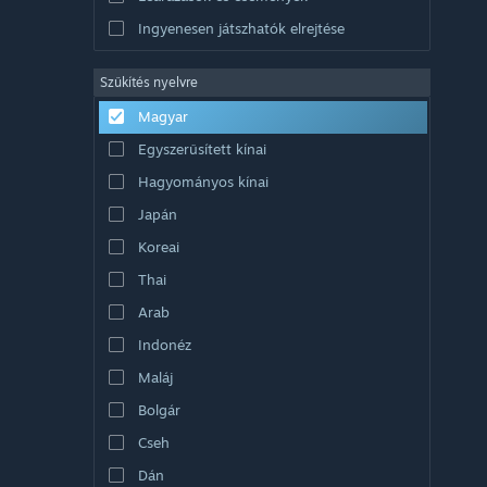
Ingyenesen játszhatók elrejtése
Szűkítés nyelvre
Magyar
Egyszerűsített kínai
Hagyományos kínai
Japán
Koreai
Thai
Arab
Indonéz
Maláj
Bolgár
Cseh
Dán