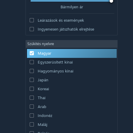
Bármilyen ár
Leárazások és események
Ingyenesen játszhatók elrejtése
Szűkítés nyelvre
Magyar
Egyszerűsített kínai
Hagyományos kínai
Japán
Koreai
Thai
Arab
Indonéz
Maláj