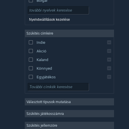
Bolgár
Cseh
Dán
Nyelvbeállítások kezelése
Német
Szűkítés címkére
Angol
Indie
Spanyolországi spanyol
Akció
Latin-amerikai spanyol
Kaland
Könnyed
Egyjátékos
Szimuláció
RPG
Választott típusok mutatása
Stratégia
2D
Szűkítés játékosszámra
Korai hozzáférés
Szűkítés jellemzőre
3D