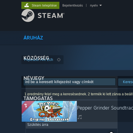
Steam telepítése
Bejelentkezés
|
nyelv
ÁRUHÁZ
KÖZÖSSÉG
Fejlesztő: Ahr Ech
NÉVJEGY
Keres
1 eredmény felel meg a keresésednek. 2 termék ki lett zárva a beáll
TÁMOGATÁS
Pepper Grinder Soundtra
Szűkítés árra