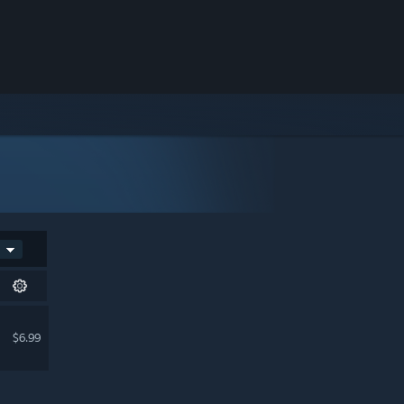
$6.99