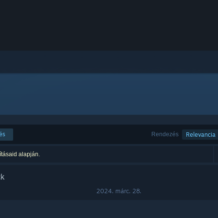
és
Rendezés
Relevancia
ításaid alapján.
ck
2024. márc. 28.