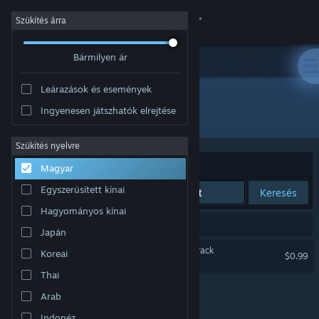
Bejelentkezés
Szűkítés árra
Bármilyen ár
Áruház
Leárazások és események
Közösség
Ingyenesen játszhatók elrejtése
Fejlesztő: Abdenara
Névjegy
Szűkítés nyelvre
Rendezés
Relevancia
Magyar
Támogatás
Egyszerűsített kínai
Keresés
Hagyományos kínai
Nyelvváltás
1 eredmény felel meg a keresésednek.
Japán
A Steam mobilalkalmazás beszerzése
Clans to Kingdoms Soundtrack
Koreai
$0.99
Thai
Asztali weboldalra váltás
Arab
Indonéz