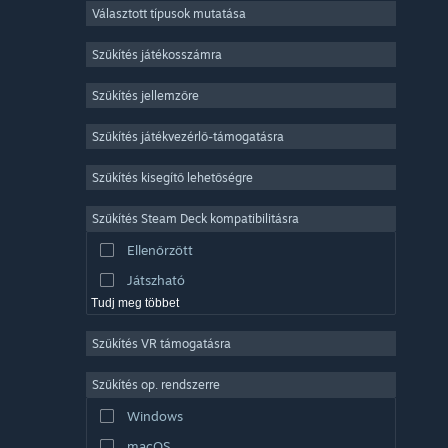
Választott típusok mutatása
Sokszereplős többjátékos
Indie
Szűkítés játékosszámra
Korai hozzáférés
Szűkítés jellemzőre
Könnyed
Szűkítés játékvezérlő-támogatásra
Szimuláció
Versenyzés
Szűkítés kisegítő lehetőségre
Sport
Szűkítés Steam Deck kompatibilitásra
Videószerkesztés
Ellenőrzött
Fényképszerkesztés
Játszható
Tudj meg többet
Szűkítés VR támogatásra
Szűkítés op. rendszerre
Windows
macOS