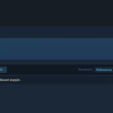
és
Rendezés
Relevancia
ításaid alapján.