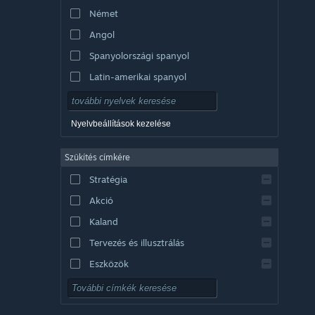
Német
Angol
Spanyolországi spanyol
Latin-amerikai spanyol
Nyelvbeállítások kezelése
Szűkítés címkére
Stratégia
Akció
Kaland
Tervezés és illusztrálás
Eszközök
Ingyenesen játszható
RPG