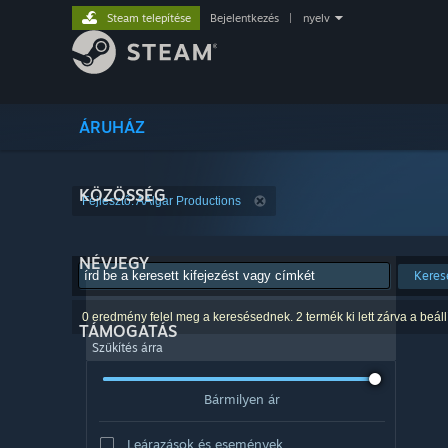
Steam telepítése
Bejelentkezés
|
nyelv
ÁRUHÁZ
KÖZÖSSÉG
Fejlesztő: AAlgar Productions
NÉVJEGY
Keres
0 eredmény felel meg a keresésednek. 2 termék ki lett zárva a beáll
TÁMOGATÁS
Szűkítés árra
Bármilyen ár
Leárazások és események