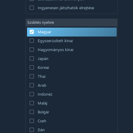
Ingyenesen játszhatók elrejtése
Szűkítés nyelvre
Magyar
Egyszerűsített kínai
Hagyományos kínai
Japán
Koreai
Thai
Arab
Indonéz
Maláj
Bolgár
Cseh
Dán