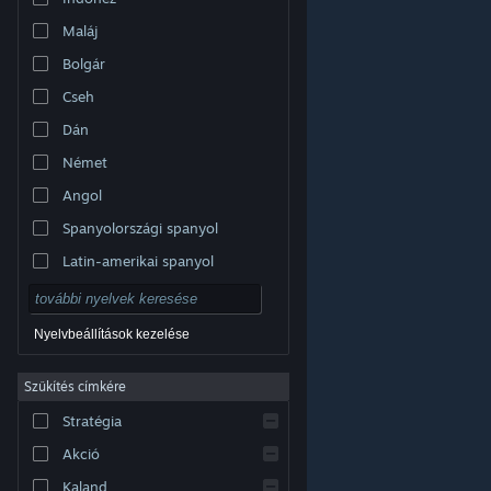
Maláj
Bolgár
Cseh
Dán
Német
Angol
Spanyolországi spanyol
Latin-amerikai spanyol
Nyelvbeállítások kezelése
Szűkítés címkére
© Valve Corporation. Minden jog fenntartva. A
Stratégia
védjegyek jogos tulajdonosaiké az Egyesült
Államokban és más országokban.
Adatvédelmi
szabályzat
|
Jogi információk
|
Hozzáférhetőség
|
Akció
Steam előfizetői szerződés
|
Visszatérítések
|
Sütik
Kaland