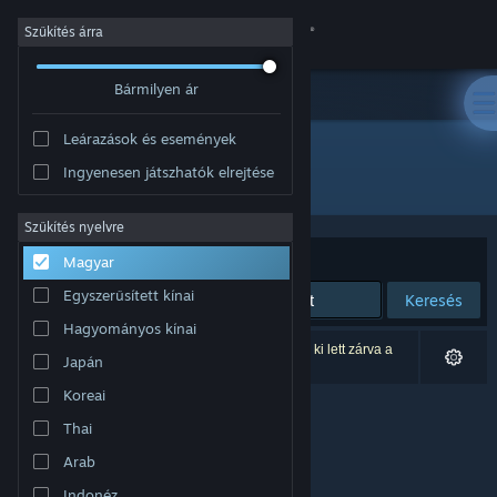
Bejelentkezés
Szűkítés árra
Bármilyen ár
Áruház
Leárazások és események
Közösség
Ingyenesen játszhatók elrejtése
Fejlesztő: 773
Névjegy
Szűkítés nyelvre
Rendezés
Relevancia
Magyar
Támogatás
Egyszerűsített kínai
Keresés
Hagyományos kínai
Nyelvváltás
0 eredmény felel meg a keresésednek. 3 termék ki lett zárva a
Japán
beállításaid alapján.
A Steam mobilalkalmazás beszerzése
Koreai
Thai
Asztali weboldalra váltás
Arab
Indonéz