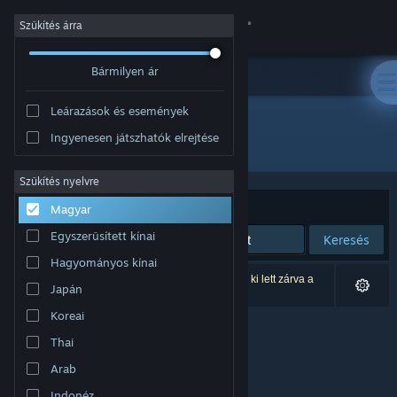
Bejelentkezés
Szűkítés árra
Bármilyen ár
Áruház
Leárazások és események
Közösség
Ingyenesen játszhatók elrejtése
Fejlesztő: 10six Games
Névjegy
Szűkítés nyelvre
Rendezés
Relevancia
Magyar
Támogatás
Egyszerűsített kínai
Keresés
Hagyományos kínai
Nyelvváltás
0 eredmény felel meg a keresésednek. 1 termék ki lett zárva a
Japán
beállításaid alapján.
A Steam mobilalkalmazás beszerzése
Koreai
Thai
Asztali weboldalra váltás
Arab
Indonéz