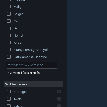
Maláj
Bolgár
Cseh
Dán
Német
Angol
Spanyolországi spanyol
Latin-amerikai spanyol
Nyelvbeállítások kezelése
Szűkítés címkére
© Valve Corporation. Minden jog fenntartva. A
Stratégia
védjegyek jogos tulajdonosaiké az Egyesült
Államokban és más országokban.
Adatvédelmi
szabályzat
|
Jogi információk
|
Hozzáférhetőség
|
Akció
Steam előfizetői szerződés
|
Visszatérítések
|
Sütik
Kaland