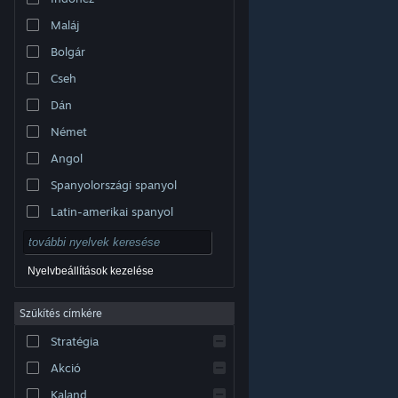
Maláj
Bolgár
Cseh
Dán
Német
Angol
Spanyolországi spanyol
Latin-amerikai spanyol
Nyelvbeállítások kezelése
Szűkítés címkére
© Valve Corporation. Minden jog fenntartva. A
Stratégia
védjegyek jogos tulajdonosaiké az Egyesült
Államokban és más országokban.
Adatvédelmi
szabályzat
|
Jogi információk
|
Hozzáférhetőség
|
Akció
Steam előfizetői szerződés
|
Visszatérítések
|
Sütik
Kaland