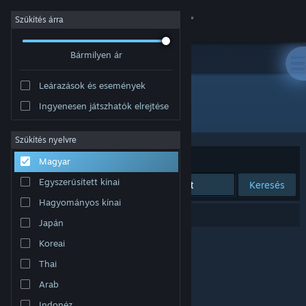
Bejelentkezés
Szűkítés árra
Bármilyen ár
Áruház
Leárazások és események
Közösség
Ingyenesen játszhatók elrejtése
Fejlesztő: 👁️
Névjegy
Szűkítés nyelvre
Rendezés
Relevancia
Magyar
Támogatás
Egyszerűsített kínai
Keresés
Hagyományos kínai
Nyelvváltás
0 eredmény felel meg a keresésednek.
Japán
A Steam mobilalkalmazás beszerzése
Koreai
Thai
Asztali weboldalra váltás
Arab
Indonéz