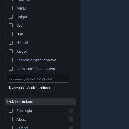
Maláj
Bolgár
Cseh
Dán
Német
Angol
Spanyolországi spanyol
Latin-amerikai spanyol
Nyelvbeállítások kezelése
Szűkítés címkére
© Valve Corporation. Minden jog fenntartva. A
Stratégia
védjegyek jogos tulajdonosaiké az Egyesült
Államokban és más országokban.
Adatvédelmi
szabályzat
|
Jogi információk
|
Hozzáférhetőség
|
Akció
Steam előfizetői szerződés
|
Visszatérítések
|
Sütik
Kaland