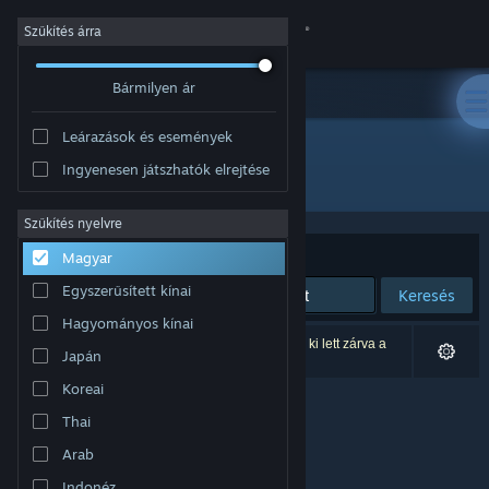
Bejelentkezés
Szűkítés árra
Bármilyen ár
Áruház
Leárazások és események
Közösség
Ingyenesen játszhatók elrejtése
Fejlesztő: 電脳遊戯最高会議
Névjegy
Szűkítés nyelvre
Rendezés
Relevancia
Magyar
Támogatás
Egyszerűsített kínai
Keresés
Hagyományos kínai
Nyelvváltás
0 eredmény felel meg a keresésednek. 2 termék ki lett zárva a
Japán
beállításaid alapján.
A Steam mobilalkalmazás beszerzése
Koreai
Thai
Asztali weboldalra váltás
Arab
Indonéz