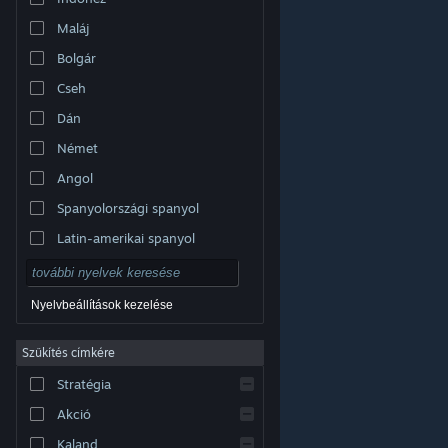
Maláj
Bolgár
Cseh
Dán
Német
Angol
Spanyolországi spanyol
Latin-amerikai spanyol
Nyelvbeállítások kezelése
Szűkítés címkére
© Valve Corporation. Minden jog fenntartva. A
Stratégia
védjegyek jogos tulajdonosaiké az Egyesült
Államokban és más országokban.
Adatvédelmi
szabályzat
|
Jogi információk
|
Hozzáférhetőség
|
Akció
Steam előfizetői szerződés
|
Visszatérítések
|
Sütik
Kaland