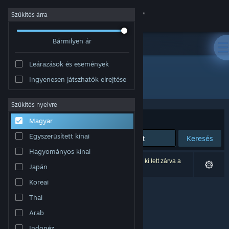
Bejelentkezés
Szűkítés árra
Bármilyen ár
Áruház
Leárazások és események
Közösség
Ingyenesen játszhatók elrejtése
Fejlesztő: 大好网
Névjegy
Szűkítés nyelvre
Rendezés
Relevancia
Magyar
Támogatás
Egyszerűsített kínai
Keresés
Hagyományos kínai
Nyelvváltás
0 eredmény felel meg a keresésednek. 2 termék ki lett zárva a
Japán
beállításaid alapján.
A Steam mobilalkalmazás beszerzése
Koreai
Thai
Asztali weboldalra váltás
Arab
Indonéz