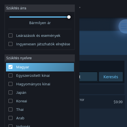
Bejelentkezés
Szűkítés árra
Bármilyen ár
Áruház
Leárazások és események
Közösség
Ingyenesen játszhatók elrejtése
Fejlesztő: Новый Диск
Névjegy
Szűkítés nyelvre
Rendezés
Relevancia
Magyar
Támogatás
Egyszerűsített kínai
Keresés
Hagyományos kínai
Nyelvváltás
1 eredmény felel meg a keresésednek.
Japán
A Steam mobilalkalmazás beszerzése
9th Company: Roots Of Terror
Koreai
$9.99
Thai
Asztali weboldalra váltás
Arab
Indonéz