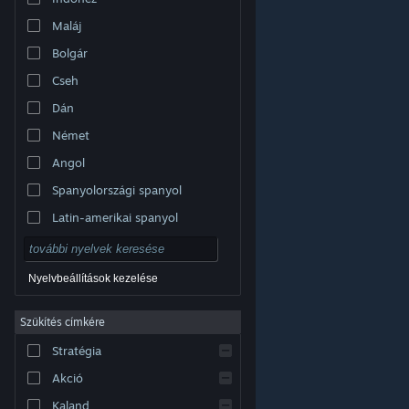
Maláj
Bolgár
Cseh
Dán
Német
Angol
Spanyolországi spanyol
Latin-amerikai spanyol
Nyelvbeállítások kezelése
Szűkítés címkére
© Valve Corporation. Minden jog fenntartva. A
Stratégia
védjegyek jogos tulajdonosaiké az Egyesült
Államokban és más országokban.
Adatvédelmi
szabályzat
|
Jogi információk
|
Hozzáférhetőség
|
Akció
Steam előfizetői szerződés
|
Visszatérítések
|
Sütik
Kaland