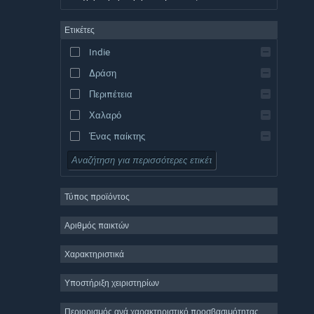
Γερμανικά
Ετικέτες
Αγγλικά
Indie
Ισπανικά – Ισπανία
Δράση
Ισπανικά – Λατινική Αμερική
Περιπέτεια
Χαλαρό
Ένας παίκτης
Προσομοίωση
Ρόλων
Τύπος προϊόντος
Στρατηγική
2D
Αριθμός παικτών
Πρόωρη πρόσβαση
Χαρακτηριστικά
3D
Υποστήριξη χειριστηρίων
Δωρεάν για παίξιμο
Ατμοσφαιρικό
Περιορισμός ανά χαρακτηριστικό προσβασιμότητας