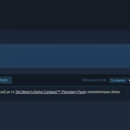
τηση
Ταξινόμηση ανά
Συνάφεια
μαζί με το
Sid Meier's Alpha Centauri™ Planetary Pack
) αποκλείστηκαν βάσει