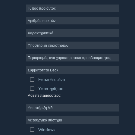
Ρόλων
Τύπος προϊόντος
Μαζικό πολλών παικτών
Indie
Αριθμός παικτών
Πρόωρη πρόσβαση
Χαρακτηριστικά
Χαλαρό
Υποστήριξη χειριστηρίων
Προσομοίωση
Αγώνες ταχύτητας
Περιορισμός ανά χαρακτηριστικό προσβασιμότητας
Αθλήματα
Συμβατότητα Deck
Παραγωγή βίντεο
Επαληθευμένο
Επεξεργασία εικόνας
Υποστηρίζεται
Μάθετε περισσότερα
Υποστήριξη VR
Λειτουργικό σύστημα
Windows