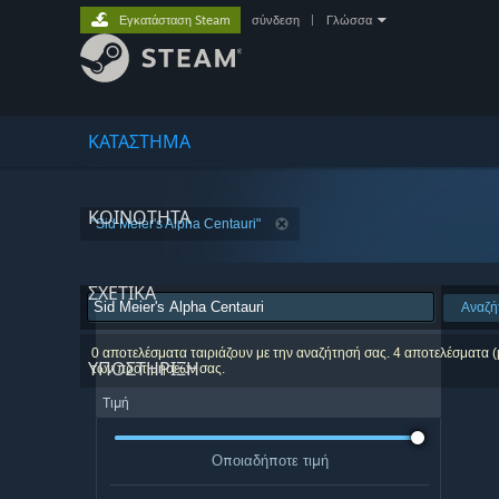
Εγκατάσταση Steam
σύνδεση
|
Γλώσσα
ΚΑΤΑΣΤΗΜΑ
ΚΟΙΝΟΤΗΤΑ
"Sid Meier's Alpha Centauri"
ΣΧΕΤΙΚΆ
Αναζή
0 αποτελέσματα ταιριάζουν με την αναζήτησή σας. 4 αποτελέσματα (
ΥΠΟΣΤΗΡΙΞΗ
των προτιμήσεών σας.
Τιμή
Οποιαδήποτε τιμή