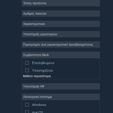
Τύπος προϊόντος
Μαζικό πολλών παικτών
Indie
Αριθμός παικτών
Πρόωρη πρόσβαση
Χαρακτηριστικά
Χαλαρό
Υποστήριξη χειριστηρίων
Προσομοίωση
Αγώνες ταχύτητας
Περιορισμός ανά χαρακτηριστικό προσβασιμότητας
Αθλήματα
Συμβατότητα Deck
Παραγωγή βίντεο
Επαληθευμένο
Επεξεργασία εικόνας
Υποστηρίζεται
Μάθετε περισσότερα
Υποστήριξη VR
Λειτουργικό σύστημα
Windows
macOS