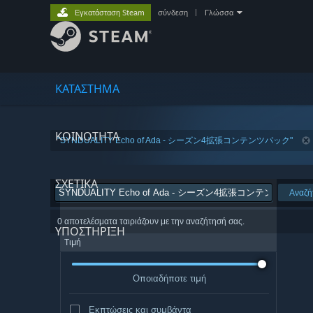
Εγκατάσταση Steam
σύνδεση
|
Γλώσσα
ΚΑΤΑΣΤΗΜΑ
ΚΟΙΝΟΤΗΤΑ
"SYNDUALITY Echo of Ada - シーズン4拡張コンテンツパック"
ΣΧΕΤΙΚΆ
Αναζή
0 αποτελέσματα ταιριάζουν με την αναζήτησή σας.
ΥΠΟΣΤΗΡΙΞΗ
Τιμή
Οποιαδήποτε τιμή
Εκπτώσεις και συμβάντα