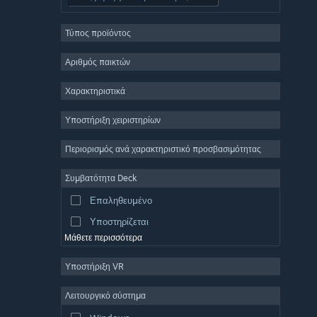
Ρόλων
Τύπος προϊόντος
Μαζικό πολλών παικτών
Indie
Αριθμός παικτών
Πρόωρη πρόσβαση
Χαρακτηριστικά
Χαλαρό
Υποστήριξη χειριστηρίων
Προσομοίωση
Αγώνες ταχύτητας
Περιορισμός ανά χαρακτηριστικό προσβασιμότητας
Αθλήματα
Συμβατότητα Deck
Παραγωγή βίντεο
Επαληθευμένο
Επεξεργασία εικόνας
Υποστηρίζεται
Μάθετε περισσότερα
Υποστήριξη VR
Λειτουργικό σύστημα