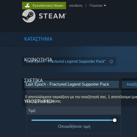
Εγκατάσταση Steam
σύνδεση
|
Γλώσσα
ΚΑΤΑΣΤΗΜΑ
ΚΟΙΝΟΤΗΤΑ
"Last Epoch - Fractured Legend Supporter Pack"
ΣΧΕΤΙΚΆ
Αναζή
0 αποτελέσματα ταιριάζουν με την αναζήτησή σας. 1 αποτέλεσμα (μα
ΥΠΟΣΤΗΡΙΞΗ
των προτιμήσεών σας.
Τιμή
Οποιαδήποτε τιμή