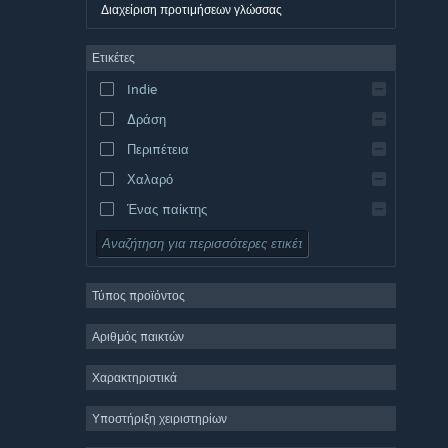
Δανικά
Διαχείριση προτιμήσεων γλώσσας
Γερμανικά
Ετικέτες
Αγγλικά
Indie
Ισπανικά – Ισπανία
Δράση
Ισπανικά – Λατινική Αμερική
Περιπέτεια
Χαλαρό
Ένας παίκτης
Προσομοίωση
Ρόλων
Τύπος προϊόντος
Στρατηγική
2D
Αριθμός παικτών
Πρόωρη πρόσβαση
Χαρακτηριστικά
3D
Υποστήριξη χειριστηρίων
Δωρεάν για παίξιμο