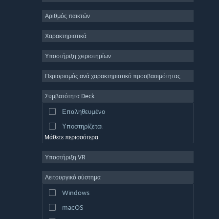
2D
Αριθμός παικτών
Πρόωρη πρόσβαση
Χαρακτηριστικά
3D
Υποστήριξη χειριστηρίων
Δωρεάν για παίξιμο
Ατμοσφαιρικό
Περιορισμός ανά χαρακτηριστικό προσβασιμότητας
Πλούσια ιστορία
Συμβατότητα Deck
Πολύχρωμο
Επαληθευμένο
Εξερεύνηση
Υποστηρίζεται
Μάθετε περισσότερα
Υποστήριξη VR
Λειτουργικό σύστημα
Windows
macOS