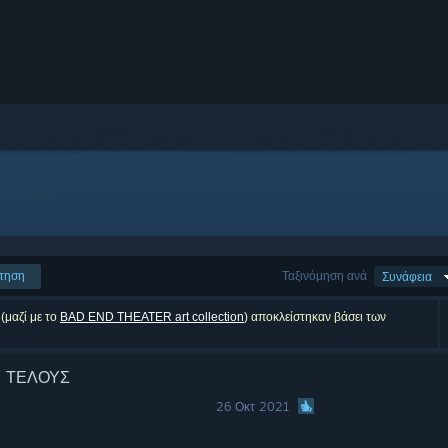
τηση
Ταξινόμηση ανά
Συνάφεια
(μαζί με το
BAD END THEATER art collection
) αποκλείστηκαν βάσει των
Υ ΤΕΛΟΥΣ
26 Οκτ 2021