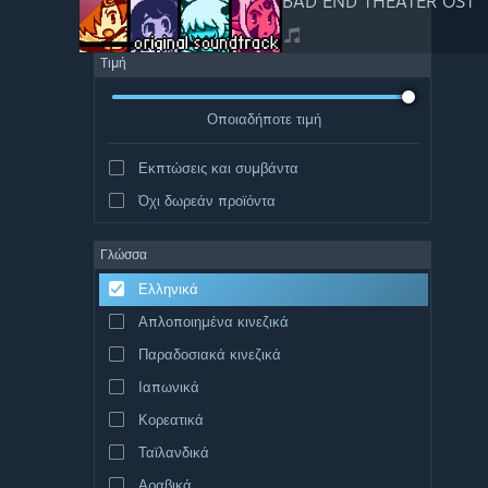
BAD END THEATER OST
Τιμή
Οποιαδήποτε τιμή
Εκπτώσεις και συμβάντα
Όχι δωρεάν προϊόντα
Γλώσσα
Ελληνικά
Απλοποιημένα κινεζικά
Παραδοσιακά κινεζικά
Ιαπωνικά
Κορεατικά
Ταϊλανδικά
Αραβικά