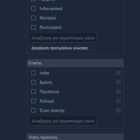
Ινδονησιακά
Μαλαϊκά
Βουλγαρικά
Τσεχικά
Δανικά
Διαχείριση προτιμήσεων γλώσσας
Γερμανικά
Ετικέτες
Αγγλικά
Indie
Ισπανικά – Ισπανία
Δράση
Ισπανικά – Λατινική Αμερική
Περιπέτεια
Χαλαρό
Ένας παίκτης
Προσομοίωση
Ρόλων
Τύπος προϊόντος
Στρατηγική