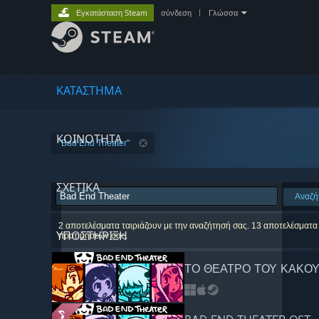
Εγκατάσταση Steam
σύνδεση
|
Γλώσσα
ΚΑΤΑΣΤΗΜΑ
ΚΟΙΝΟΤΗΤΑ
"Bad End Theater"
ΣΧΕΤΙΚΆ
Αναζή
2 αποτελέσματα ταιριάζουν με την αναζήτησή σας. 13 αποτελέσματα 
ΥΠΟΣΤΗΡΙΞΗ
προτιμήσεών σας.
ΤΟ ΘΕΑΤΡΟ ΤΟΥ ΚΑΚΟ