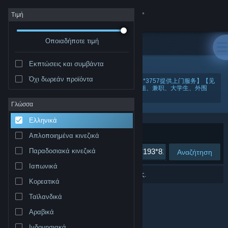
Σύνδεση
Τιμή
Οποιαδήποτε τιμή
Κατάστημα
Εκπτώσεις και συμβάντα
Κοινότητα
Όχι δωρεάν προϊόντα
"北京（按摩全套服务上门）按摩【微芯193*8107*3757提供上门服务】【见
面满意再给钱，当面给钱更安全】-这里有各地小姐、兼职、大学生、外围
女、大圈中圈。gfcel"
Σχετικά
Γλώσσα
Ελληνικά
Υποστήριξη
Ταξινόμηση ανά
Συνάφεια
Απλοποιημένα κινεζικά
Παραδοσιακά κινεζικά
Αναζήτηση
Αλλαγή γλώσσας
Ιαπωνικά
0 αποτελέσματα ταιριάζουν με την αναζήτησή σας.
Αποκτήστε την εφαρμογή Steam για κινητές συσκευές
Κορεατικά
Ταϊλανδικά
Προβολή ιστοσελίδας για υπολογιστές
Αραβικά
Ινδονησιακά