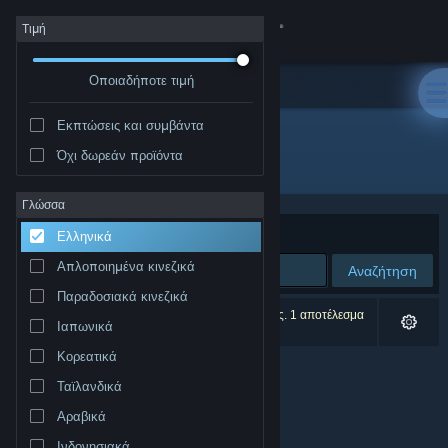
Σύνδεση
Τιμή
Οποιαδήποτε τιμή
Κατάστημα
Εκπτώσεις και συμβάντα
Κοινότητα
Όχι δωρεάν προϊόντα
Εκδότης: gurkenlabs
Σχετικά
Γλώσσα
Ταξινόμηση ανά
Συνάφεια
Ελληνικά
Υποστήριξη
Απλοποιημένα κινεζικά
Αναζήτηση
Παραδοσιακά κινεζικά
Αλλαγή γλώσσας
0 αποτελέσματα ταιριάζουν με την αναζήτησή σας. 1 αποτέλεσμα
Ιαπωνικά
αποκλείστηκε βάσει των προτιμήσεών σας.
Αποκτήστε την εφαρμογή Steam για κινητές συσκευές
Κορεατικά
Ταϊλανδικά
Προβολή ιστοσελίδας για υπολογιστές
Αραβικά
Ινδονησιακά