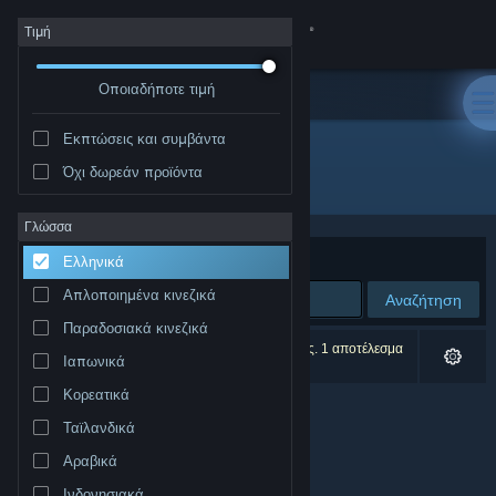
Σύνδεση
Τιμή
Οποιαδήποτε τιμή
Κατάστημα
Εκπτώσεις και συμβάντα
Κοινότητα
Όχι δωρεάν προϊόντα
Εκδότης: Triplot Studio
Σχετικά
Γλώσσα
Ταξινόμηση ανά
Συνάφεια
Ελληνικά
Υποστήριξη
Απλοποιημένα κινεζικά
Αναζήτηση
Παραδοσιακά κινεζικά
Αλλαγή γλώσσας
0 αποτελέσματα ταιριάζουν με την αναζήτησή σας. 1 αποτέλεσμα
Ιαπωνικά
αποκλείστηκε βάσει των προτιμήσεών σας.
Αποκτήστε την εφαρμογή Steam για κινητές συσκευές
Κορεατικά
Ταϊλανδικά
Προβολή ιστοσελίδας για υπολογιστές
Αραβικά
Ινδονησιακά