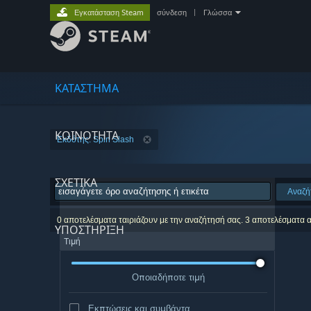
Εγκατάσταση Steam
σύνδεση
|
Γλώσσα
ΚΑΤΑΣΤΗΜΑ
ΚΟΙΝΟΤΗΤΑ
Εκδότης: Spin Slash
ΣΧΕΤΙΚΆ
Αναζή
0 αποτελέσματα ταιριάζουν με την αναζήτησή σας. 3 αποτελέσματα 
ΥΠΟΣΤΗΡΙΞΗ
Τιμή
Οποιαδήποτε τιμή
Εκπτώσεις και συμβάντα