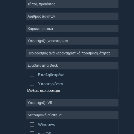
Τύπος προϊόντος
Μαζικό πολλών παικτών
Indie
Αριθμός παικτών
Πρόωρη πρόσβαση
Χαρακτηριστικά
Χαλαρό
Υποστήριξη χειριστηρίων
Προσομοίωση
Αγώνες ταχύτητας
Περιορισμός ανά χαρακτηριστικό προσβασιμότητας
Αθλήματα
Συμβατότητα Deck
Παραγωγή βίντεο
Επαληθευμένο
Επεξεργασία εικόνας
Υποστηρίζεται
Μάθετε περισσότερα
Υποστήριξη VR
Λειτουργικό σύστημα
Windows
macOS