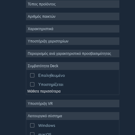
Τύπος προϊόντος
Μαζικό πολλών παικτών
Indie
Αριθμός παικτών
Πρόωρη πρόσβαση
Χαρακτηριστικά
Χαλαρό
Υποστήριξη χειριστηρίων
Προσομοίωση
Αγώνες ταχύτητας
Περιορισμός ανά χαρακτηριστικό προσβασιμότητας
Αθλήματα
Συμβατότητα Deck
Παραγωγή βίντεο
Επαληθευμένο
Επεξεργασία εικόνας
Υποστηρίζεται
Μάθετε περισσότερα
Υποστήριξη VR
Λειτουργικό σύστημα
Windows
macOS