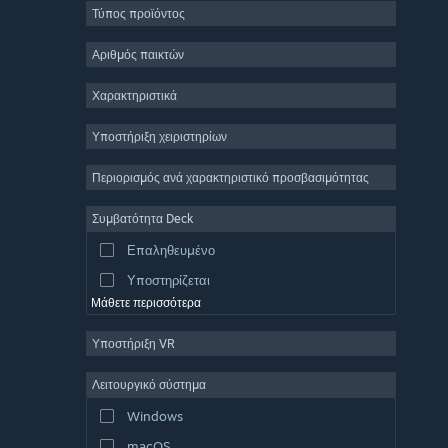
Τύπος προϊόντος
Μαζικό πολλών παικτών
Indie
Αριθμός παικτών
Πρόωρη πρόσβαση
Χαρακτηριστικά
Χαλαρό
Υποστήριξη χειριστηρίων
Προσομοίωση
Αγώνες ταχύτητας
Περιορισμός ανά χαρακτηριστικό προσβασιμότητας
Αθλήματα
Συμβατότητα Deck
Παραγωγή βίντεο
Επαληθευμένο
Επεξεργασία εικόνας
Υποστηρίζεται
Μάθετε περισσότερα
Υποστήριξη VR
Λειτουργικό σύστημα
Windows
macOS