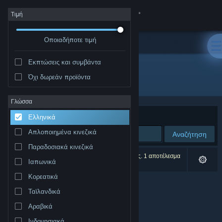
Σύνδεση
Τιμή
Οποιαδήποτε τιμή
Κατάστημα
Εκπτώσεις και συμβάντα
Κοινότητα
Όχι δωρεάν προϊόντα
Εκδότης: MissingLinkGames
Σχετικά
Γλώσσα
Ταξινόμηση ανά
Συνάφεια
Ελληνικά
Υποστήριξη
Απλοποιημένα κινεζικά
Αναζήτηση
Παραδοσιακά κινεζικά
Αλλαγή γλώσσας
0 αποτελέσματα ταιριάζουν με την αναζήτησή σας. 1 αποτέλεσμα
Ιαπωνικά
αποκλείστηκε βάσει των προτιμήσεών σας.
Αποκτήστε την εφαρμογή Steam για κινητές συσκευές
Κορεατικά
Ταϊλανδικά
Προβολή ιστοσελίδας για υπολογιστές
Αραβικά
Ινδονησιακά