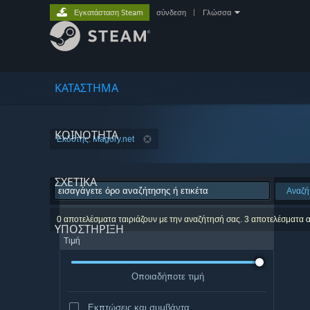
Εγκατάσταση Steam
σύνδεση
|
Γλώσσα
ΚΑΤΑΣΤΗΜΑ
ΚΟΙΝΟΤΗΤΑ
Εκδότης: Magory.net
ΣΧΕΤΙΚΆ
Αναζή
0 αποτελέσματα ταιριάζουν με την αναζήτησή σας. 3 αποτελέσματα 
ΥΠΟΣΤΗΡΙΞΗ
Τιμή
Οποιαδήποτε τιμή
Εκπτώσεις και συμβάντα