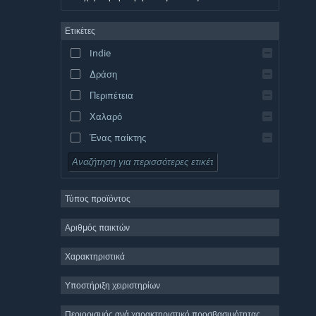
Γερμανικά
Ετικέτες
Αγγλικά
Indie
Ισπανικά – Ισπανία
Δράση
Ισπανικά – Λατινική Αμερική
Περιπέτεια
Χαλαρό
Ένας παίκτης
Προσομοίωση
Ρόλων
Τύπος προϊόντος
Στρατηγική
2D
Αριθμός παικτών
Πρόωρη πρόσβαση
Χαρακτηριστικά
3D
Υποστήριξη χειριστηρίων
Δωρεάν για παίξιμο
Ατμοσφαιρικό
Περιορισμός ανά χαρακτηριστικό προσβασιμότητας