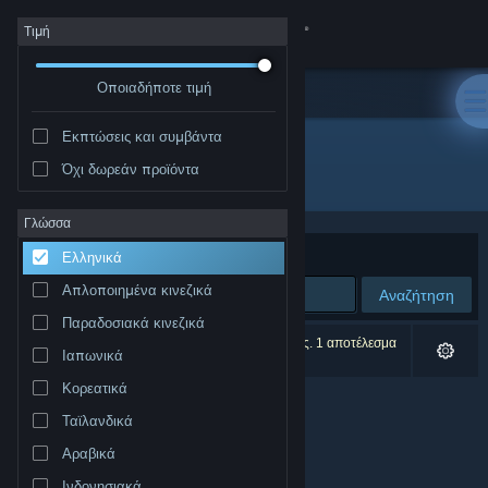
Σύνδεση
Τιμή
Οποιαδήποτε τιμή
Κατάστημα
Εκπτώσεις και συμβάντα
Κοινότητα
Όχι δωρεάν προϊόντα
Εκδότης: Lost Relic Games
Σχετικά
Γλώσσα
Ταξινόμηση ανά
Συνάφεια
Ελληνικά
Υποστήριξη
Απλοποιημένα κινεζικά
Αναζήτηση
Παραδοσιακά κινεζικά
Αλλαγή γλώσσας
0 αποτελέσματα ταιριάζουν με την αναζήτησή σας. 1 αποτέλεσμα
Ιαπωνικά
αποκλείστηκε βάσει των προτιμήσεών σας.
Αποκτήστε την εφαρμογή Steam για κινητές συσκευές
Κορεατικά
Ταϊλανδικά
Προβολή ιστοσελίδας για υπολογιστές
Αραβικά
Ινδονησιακά