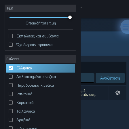
Σύνδεση
Τιμή
Οποιαδήποτε τιμή
Κατάστημα
Εκπτώσεις και συμβάντα
Κοινότητα
Όχι δωρεάν προϊόντα
Εκδότης: Laud Publishing
Σχετικά
Γλώσσα
Ταξινόμηση ανά
Συνάφεια
Ελληνικά
Υποστήριξη
Απλοποιημένα κινεζικά
Αναζήτηση
Παραδοσιακά κινεζικά
Αλλαγή γλώσσας
0 αποτελέσματα ταιριάζουν με την αναζήτησή σας. 2
Ιαπωνικά
αποτελέσματα αποκλείστηκαν βάσει των προτιμήσεών σας.
Αποκτήστε την εφαρμογή Steam για κινητές συσκευές
Κορεατικά
Ταϊλανδικά
Προβολή ιστοσελίδας για υπολογιστές
Αραβικά
Ινδονησιακά