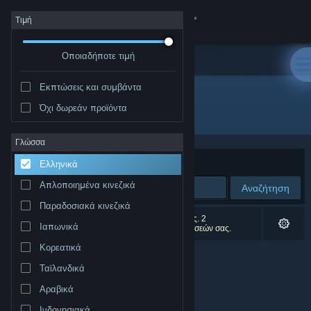
Σύνδεση
Τιμή
Οποιαδήποτε τιμή
Κατάστημα
Εκπτώσεις και συμβάντα
Κοινότητα
Όχι δωρεάν προϊόντα
Εκδότης: LIGA
Σχετικά
Γλώσσα
Ταξινόμηση ανά
Συνάφεια
Ελληνικά
Υποστήριξη
Απλοποιημένα κινεζικά
Αναζήτηση
Παραδοσιακά κινεζικά
Αλλαγή γλώσσας
0 αποτελέσματα ταιριάζουν με την αναζήτησή σας. 2
Ιαπωνικά
αποτελέσματα αποκλείστηκαν βάσει των προτιμήσεών σας.
Αποκτήστε την εφαρμογή Steam για κινητές συσκευές
Κορεατικά
Ταϊλανδικά
Προβολή ιστοσελίδας για υπολογιστές
Αραβικά
Ινδονησιακά