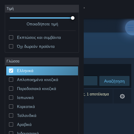
Σύνδεση
Τιμή
Οποιαδήποτε τιμή
Κατάστημα
Εκπτώσεις και συμβάντα
Κοινότητα
Όχι δωρεάν προϊόντα
Εκδότης: JHC Media
Σχετικά
Γλώσσα
Ταξινόμηση ανά
Συνάφεια
Ελληνικά
Υποστήριξη
Απλοποιημένα κινεζικά
Αναζήτηση
Παραδοσιακά κινεζικά
Αλλαγή γλώσσας
0 αποτελέσματα ταιριάζουν με την αναζήτησή σας. 1 αποτέλεσμα
Ιαπωνικά
αποκλείστηκε βάσει των προτιμήσεών σας.
Αποκτήστε την εφαρμογή Steam για κινητές συσκευές
Κορεατικά
Ταϊλανδικά
Προβολή ιστοσελίδας για υπολογιστές
Αραβικά
Ινδονησιακά