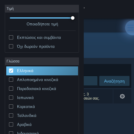
Σύνδεση
Τιμή
Οποιαδήποτε τιμή
Κατάστημα
Εκπτώσεις και συμβάντα
Κοινότητα
Όχι δωρεάν προϊόντα
Εκδότης: InfiniteSpring Studio
Σχετικά
Γλώσσα
Ταξινόμηση ανά
Συνάφεια
Ελληνικά
Υποστήριξη
Απλοποιημένα κινεζικά
Αναζήτηση
Παραδοσιακά κινεζικά
Αλλαγή γλώσσας
0 αποτελέσματα ταιριάζουν με την αναζήτησή σας. 3
Ιαπωνικά
αποτελέσματα αποκλείστηκαν βάσει των προτιμήσεών σας.
Αποκτήστε την εφαρμογή Steam για κινητές συσκευές
Κορεατικά
Ταϊλανδικά
Προβολή ιστοσελίδας για υπολογιστές
Αραβικά
Ινδονησιακά