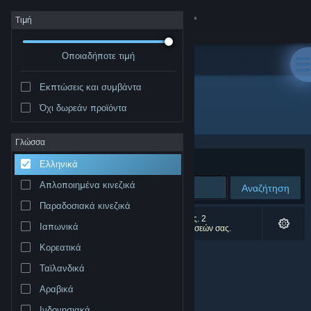
Σύνδεση
Τιμή
Οποιαδήποτε τιμή
Κατάστημα
Εκπτώσεις και συμβάντα
Κοινότητα
Όχι δωρεάν προϊόντα
Εκδότης: Horrendous Games
Σχετικά
Γλώσσα
Ταξινόμηση ανά
Συνάφεια
Ελληνικά
Υποστήριξη
Απλοποιημένα κινεζικά
Αναζήτηση
Παραδοσιακά κινεζικά
Αλλαγή γλώσσας
0 αποτελέσματα ταιριάζουν με την αναζήτησή σας. 2
Ιαπωνικά
αποτελέσματα αποκλείστηκαν βάσει των προτιμήσεών σας.
Αποκτήστε την εφαρμογή Steam για κινητές συσκευές
Κορεατικά
Ταϊλανδικά
Προβολή ιστοσελίδας για υπολογιστές
Αραβικά
Ινδονησιακά