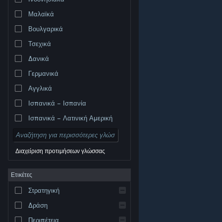
Μαλαϊκά
Βουλγαρικά
Τσεχικά
Δανικά
Γερμανικά
Αγγλικά
Ισπανικά – Ισπανία
Ισπανικά – Λατινική Αμερική
Διαχείριση προτιμήσεων γλώσσας
Ετικέτες
© Valve Corporation. Με επιφύλαξη κάθε νόμιμου
δικαιώματος. Όλα τα εμπορικά σήματα είναι ιδιοκτησία
Στρατηγική
των αντίστοιχων δικαιούχων τους στις ΗΠΑ και σε άλλες
χώρες.
Πολιτική Απορρήτου
|
Νομικά
|
Προσβασιμότητα
|
Συμφωνητικό Συνδρομητή Steam
|
Δράση
Επιστροφές χρημάτων
|
Cookie
Περιπέτεια