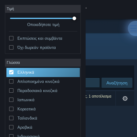
Σύνδεση
Τιμή
Οποιαδήποτε τιμή
Κατάστημα
Εκπτώσεις και συμβάντα
Κοινότητα
Όχι δωρεάν προϊόντα
Εκδότης: Blomma Games
Σχετικά
Γλώσσα
Ταξινόμηση ανά
Συνάφεια
Ελληνικά
Υποστήριξη
Απλοποιημένα κινεζικά
Αναζήτηση
Παραδοσιακά κινεζικά
Αλλαγή γλώσσας
0 αποτελέσματα ταιριάζουν με την αναζήτησή σας. 1 αποτέλεσμα
Ιαπωνικά
αποκλείστηκε βάσει των προτιμήσεών σας.
Αποκτήστε την εφαρμογή Steam για κινητές συσκευές
Κορεατικά
Ταϊλανδικά
Προβολή ιστοσελίδας για υπολογιστές
Αραβικά
Ινδονησιακά