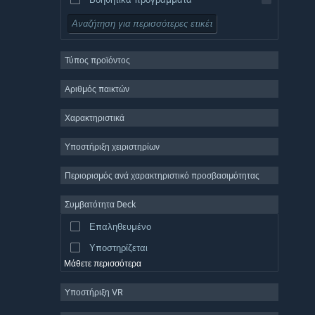
Δωρεάν για παίξιμο
Ρόλων
Τύπος προϊόντος
Μαζικό πολλών παικτών
Indie
Αριθμός παικτών
Πρόωρη πρόσβαση
Χαρακτηριστικά
Χαλαρό
Υποστήριξη χειριστηρίων
Προσομοίωση
Αγώνες ταχύτητας
Περιορισμός ανά χαρακτηριστικό προσβασιμότητας
Αθλήματα
Συμβατότητα Deck
Παραγωγή βίντεο
Επαληθευμένο
Επεξεργασία εικόνας
Υποστηρίζεται
Μάθετε περισσότερα
Υποστήριξη VR